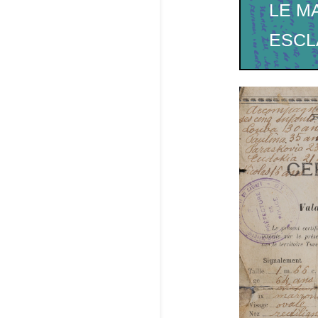
LE M
ESCL