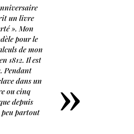
anniversaire
rit un livre
berté ». Mon
dèle pour le
calculs de mon
n 1812. Il est
s. Pendant
»
clave dans un
e ou cinq
 que depuis
n peu partout