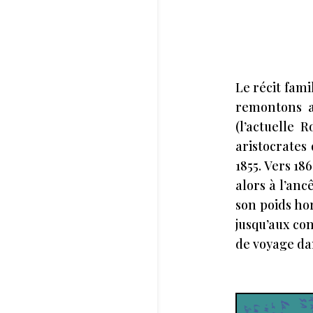
Le récit fami
remontons av
(l’actuelle 
aristocrates
1855. Vers 186
alors à l’an
son poids ho
jusqu’aux con
de voyage dan