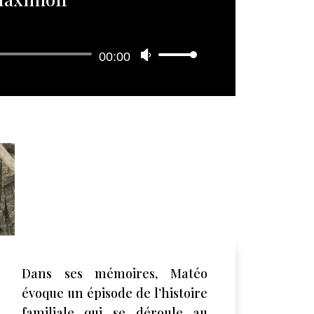
00:00
Utilisez
les
flèches
haut/bas
pour
augmenter
ou
diminuer
le
volume.
Dans ses mémoires, Matéo
évoque un épisode de l’histoire
familiale qui se déroule au