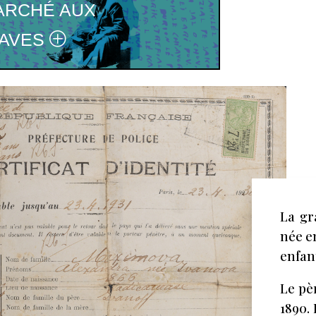
ARCHÉ AUX
AVES
La gr
née e
enfan
Le pèr
1890. 