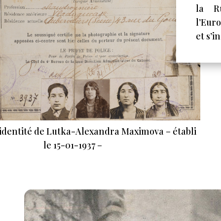
la R
l’Eur
et s’i
d’identité de Lutka-Alexandra Maximova – établi
le 15-01-1937 –